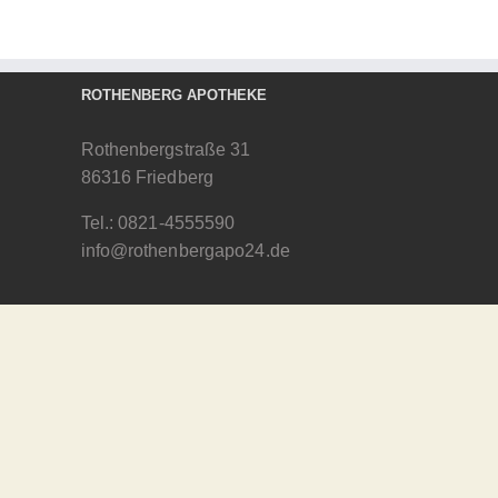
ROTHENBERG APOTHEKE
Rothenbergstraße 31
86316 Friedberg
Tel.:
0821-4555590
info@rothenbergapo24.de